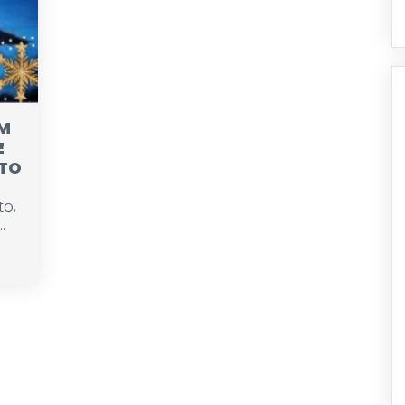
OM
E
STO
to,
.